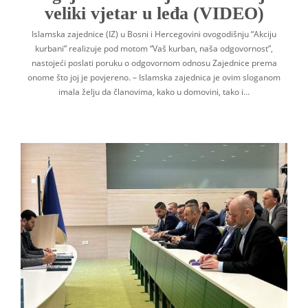
veliki vjetar u leđa (VIDEO)
Islamska zajednice (IZ) u Bosni i Hercegovini ovogodišnju “Akciju
kurbani” realizuje pod motom “Vaš kurban, naša odgovornost”,
nastojeći poslati poruku o odgovornom odnosu Zajednice prema
onome što joj je povjereno. – Islamska zajednica je ovim sloganom
imala želju da članovima, kako u domovini, tako i…