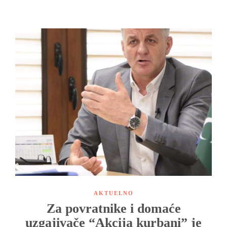
AKTUELNO
Za povratnike i domaće
uzgajivače “Akcija kurbani” je