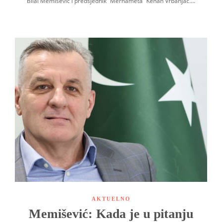
Bilal Memišević i predsjednik “Merhameta” Kenan Vrbanjac….
AKTUELNO
Memišević: Kada je u pitanju