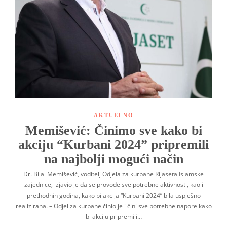
AKTUELNO
Memišević: Činimo sve kako bi
akciju “Kurbani 2024” pripremili
na najbolji mogući način
Dr. Bilal Memišević, voditelj Odjela za kurbane Rijaseta Islamske
zajednice, izjavio je da se provode sve potrebne aktivnosti, kao i
prethodnih godina, kako bi akcija “Kurbani 2024” bila uspješno
realizirana. – Odjel za kurbane činio je i čini sve potrebne napore kako
bi akciju pripremili…