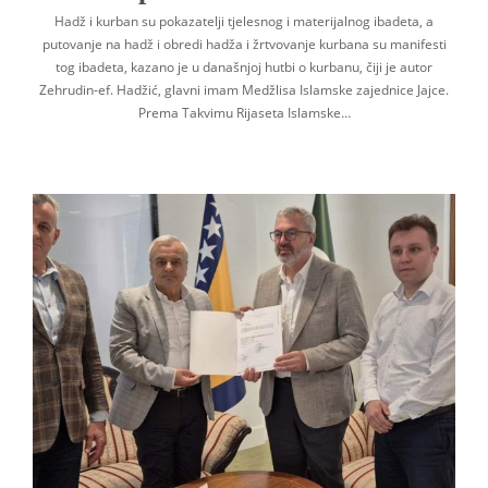
Hadž i kurban su pokazatelji tjelesnog i materijalnog ibadeta, a
putovanje na hadž i obredi hadža i žrtvovanje kurbana su manifesti
tog ibadeta, kazano je u današnjoj hutbi o kurbanu, čiji je autor
Zehrudin-ef. Hadžić, glavni imam Medžlisa Islamske zajednice Jajce.
Prema Takvimu Rijaseta Islamske…