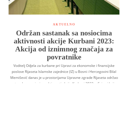
AKTUELNO
Održan sastanak sa nosiocima
aktivnosti akcije Kurbani 2023:
Akcija od iznimnog značaja za
povratnike
Voditelj Odjela za kurbane pri Upravi za ekonomske i finansijske
poslove Rijaseta Islamske zajednice (IZ) u Bosni i Hercegovini Bilal
Memišević danas je u prostorijama Upravne zgrade Rijaseta održao
sastanak sa nosiocima aktivnosti akcije Kurbani 2023. – Svi oni koji su
direktno uključeni u realizaciju danas…