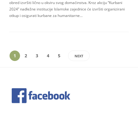
obred izvršiti lično u okviru svog domaćinstva. Kroz akciju “Kurbani
2024” nadležne institucije Islamske zajednice će izvršiti organizirani
otkup i osigurati kurbane za humanitarne…
1
2
3
4
5
NEXT