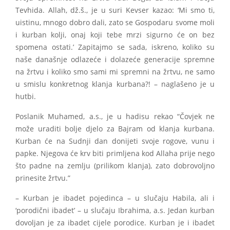
Tevhida. Allah, dž.š., je u suri Kevser kazao: ‘Mi smo ti,
uistinu, mnogo dobro dali, zato se Gospodaru svome moli
i kurban kolji, onaj koji tebe mrzi sigurno će on bez
spomena ostati.’ Zapitajmo se sada, iskreno, koliko su
naše današnje odlazeće i dolazeće generacije spremne
na žrtvu i koliko smo sami mi spremni na žrtvu, ne samo
u smislu konkretnog klanja kurbana?! – naglašeno je u
hutbi.
Poslanik Muhamed, a.s., je u hadisu rekao “Čovjek ne
može uraditi bolje djelo za Bajram od klanja kurbana.
Kurban će na Sudnji dan donijeti svoje rogove, vunu i
papke. Njegova će krv biti primljena kod Allaha prije nego
što padne na zemlju (prilikom klanja), zato dobrovoljno
prinesite žrtvu.”
– Kurban je ibadet pojedinca – u slučaju Habila, ali i
‘porodični ibadet’ – u slučaju Ibrahima, a.s. Jedan kurban
dovoljan je za ibadet cijele porodice. Kurban je i ibadet