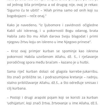
od jednog bila primljena a od drugog nije, ovaj je rekao:
‘Sigurno ću te ubiti!’ – ‘Allah prima samo od onih koji su
bogobojazni – reče onaj.”
Kako je navedeno, “iz ljubomore i zavidnosti očigledne
Kabil ubi iskrenog, i u pokornosti Bogu odanog, brata
Habila zato što mu Allah darova Svoju blagodat i primi
njegovu žrtvu koju on iskreno u ime Njegovo prinese”.
– Kroz ovaj primjer kurban se spominje kao iskrena
pokornost Habila uzvišenom Allahu, dž. š., i rješavanje
porodičnog spora među braćom – kazano je u hutbi.
Sama riječ kurban dolazi od glagola karrebe-jukarribu,
što znači približite se, i podrazumijeva kretanje – radnju,
stalno približavanje Allahu, dž.š., a što određuje smisao i
cilj kurbana.
– Postoji i drugi arapski pojam koji se koristi za kurban
‘udhijjetun’, koji znači žrtva, žrtvovanje u ime Allaha, dž.š.