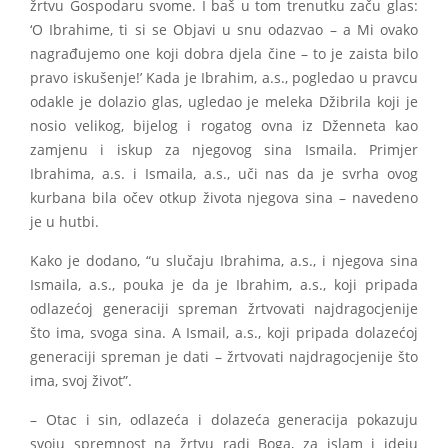
žrtvu Gospodaru svome. I baš u tom trenutku začu glas:
‘O Ibrahime, ti si se Objavi u snu odazvao – a Mi ovako
nagrađujemo one koji dobra djela čine – to je zaista bilo
pravo iskušenje!’ Kada je Ibrahim, a.s., pogledao u pravcu
odakle je dolazio glas, ugledao je meleka Džibrila koji je
nosio velikog, bijelog i rogatog ovna iz Dženneta kao
zamjenu i iskup za njegovog sina Ismaila. Primjer
Ibrahima, a.s. i Ismaila, a.s., uči nas da je svrha ovog
kurbana bila očev otkup života njegova sina – navedeno
je u hutbi.
Kako je dodano, “u slučaju Ibrahima, a.s., i njegova sina
Ismaila, a.s., pouka je da je Ibrahim, a.s., koji pripada
odlazećoj generaciji spreman žrtvovati najdragocjenije
što ima, svoga sina. A Ismail, a.s., koji pripada dolazećoj
generaciji spreman je dati – žrtvovati najdragocjenije što
ima, svoj život”.
– Otac i sin, odlazeća i dolazeća generacija pokazuju
svoju spremnost na žrtvu radi Boga, za islam i ideju