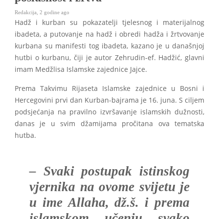
Redakcija
,
2 godine ago
Hadž i kurban su pokazatelji tjelesnog i materijalnog
ibadeta, a putovanje na hadž i obredi hadža i žrtvovanje
kurbana su manifesti tog ibadeta, kazano je u današnjoj
hutbi o kurbanu, čiji je autor Zehrudin-ef. Hadžić, glavni
imam Medžlisa Islamske zajednice Jajce.
Prema Takvimu Rijaseta Islamske zajednice u Bosni i
Hercegovini prvi dan Kurban-bajrama je 16. juna. S ciljem
podsjećanja na pravilno izvršavanje islamskih dužnosti,
danas je u svim džamijama pročitana ova tematska
hutba.
– Svaki postupak istinskog
vjernika na ovome svijetu je
u ime Allaha, dž.š. i prema
islamskom učenju svako