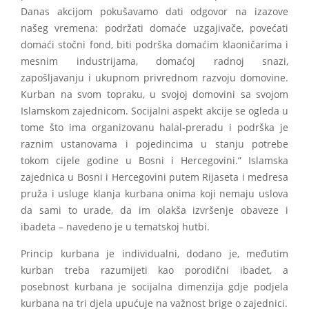
Danas akcijom pokušavamo dati odgovor na izazove
našeg vremena: podržati domaće uzgajivače, povećati
domaći stočni fond, biti podrška domaćim klaoničarima i
mesnim industrijama, domaćoj radnoj snazi,
zapošljavanju i ukupnom privrednom razvoju domovine.
Kurban na svom topraku, u svojoj domovini sa svojom
Islamskom zajednicom. Socijalni aspekt akcije se ogleda u
tome što ima organizovanu halal-preradu i podrška je
raznim ustanovama i pojedincima u stanju potrebe
tokom cijele godine u Bosni i Hercegovini.” Islamska
zajednica u Bosni i Hercegovini putem Rijaseta i medresa
pruža i usluge klanja kurbana onima koji nemaju uslova
da sami to urade, da im olakša izvršenje obaveze i
ibadeta – navedeno je u tematskoj hutbi.
Princip kurbana je individualni, dodano je, međutim
kurban treba razumijeti kao porodični ibadet, a
posebnost kurbana je socijalna dimenzija gdje podjela
kurbana na tri djela upućuje na važnost brige o zajednici.