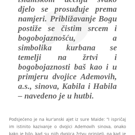
djelo se prosuđuje prema
namjeri. Približavanje Bogu
postiže se čistim srcem i
bogobojaznošću, a
simbolika kurbana se
temelji na žrtvi i
bogobojaznosti baš kao i u
primjeru dvojice Ademovih,
a.s., sinova, Kabila i Habila
– navedeno je u hutbi.
Podsjećeno je na kur'anski ajet iz sure Maide: “I ispričaj
im istinito kazivanje o dvojici Ademovih sinova, onako
kako je bilo, kad su njih dvojica žrtvu prinijeli, pa kad je