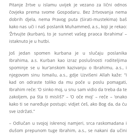
Pitanje žrtve u islamu uvijek je vezano za lični odnos
čovjeka prema svome Gospodaru. Bez žrtvovanja nema
dobrih djela, nema Pravog puta (Sirati-mustekima) baš
kako nas uči i naš poslanik Muhammed, a.s., koji je rekao:
‘Žrtvujte (kurban), to je sunnet vašeg praoca Ibrahima’ –
istaknuto je u hutbi.
Još jedan spomen kurbana je u slučaju poslanika
Ibrahima, a.s. Kurban kao izraz poslušnosti roditeljima
spominje se u kur’anskom kazivanju o Ibrahimu, a.s., i
njegovom sinu Ismailu, a.s., gdje Uzvišeni Allah kaže: “I
kad on odraste toliko da mu poče u poslu pomagati,
Ibrahim reče: ‘O sinko moj, u snu sam vidio da treba da te
zakoljem, pa šta ti misliš?’ – ‘O oče moj’ – reče – ‘onako
kako ti se naređuje postupi; vidjet ćeš, ako Bog da, da ću
sve izdržati.”
– Odlučan u svojoj iskrenoj namjeri, srca raskomadana i
dušom prepunom tuge Ibrahim, a.s., se nakani da učini