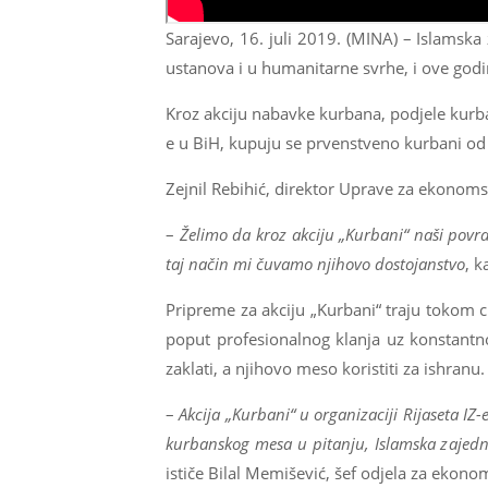
Sarajevo, 16. juli 2019. (MINA) – Islamska
ustanova i u humanitarne svrhe, i ove godi
Kroz akciju nabavke kurbana, podjele kurba
e u BiH, kupuju se prvenstveno kurbani od 
Zejnil Rebihić, direktor Uprave za ekonomsk
–
Želimo da kroz akciju „Kurbani“ naši povra
taj način mi čuvamo njihovo dostojanstvo
, k
Pripreme za akciju „Kurbani“ traju tokom ci
poput profesionalnog klanja uz konstantn
zaklati, a njihovo meso koristiti za ishranu.
–
Akcija „Kurbani“ u organizaciji Rijaseta IZ
kurbanskog mesa u pitanju, Islamska zajednic
ističe Bilal Memišević, šef odjela za ekono