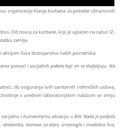
raksu organizacije klanja kurbana za potrebe obrazovnih
tvo. Od novca za kurbane, koji je uplaćen na račun IZ-
statku zemlje.
om akcijom čuva dostojanstvo naših povratnika:
arne pomoći i socijalnih paketa koji im se dodjeljuju. Na
nici, do osiguranja svih sanitarnih i tehničkih uslova,
 životinje s urednim laboratorijskim nalazom se smiju
, socijalnu i humanitarnu situaciju u BiH. Kada je podjela
, obdaništa, domove za stare, iznemogle i invalidna lica
,