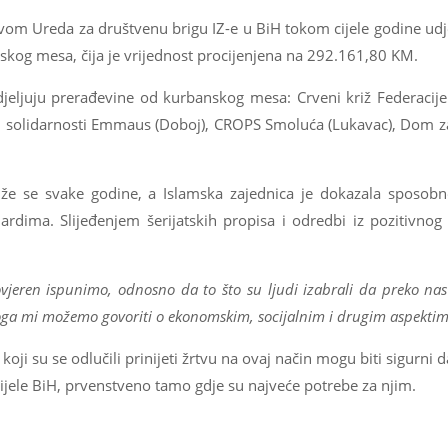
om Ureda za društvenu brigu IZ-e u BiH tokom cijele godine udj
kog mesa, čija je vrijednost procijenjena na 292.161,80 KM.
jeljuju prerađevine od kurbanskog mesa: Crveni križ Federacije
m solidarnosti Emmaus (Doboj), CROPS Smoluća (Lukavac), Dom za 
iže se svake godine, a Islamska zajednica je dokazala sposobno
dardima. Slijeđenjem šerijatskih propisa i odredbi iz pozitivn
eren ispunimo, odnosno da to što su ljudi izabrali da preko nas 
toga mi možemo govoriti o ekonomskim, socijalnim i drugim aspektim
ji su se odlučili prinijeti žrtvu na ovaj način mogu biti sigurni 
i cijele BiH, prvenstveno tamo gdje su najveće potrebe za njim.