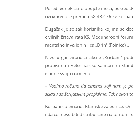
Pored jednokratne podjele mesa, posredstv
ugovorena je prerada 58.432,36 kg kurbans
Dugačak je spisak korisnika kojima se dod
civilnih žrtava rata KS, Međunarodni foru
mentalno invalidnih lica „Drin“ (Fojnica)…
Nivo organiziranosti akcije „Kurbani“ pod
propisima i veterinarsko-sanitarnim stan
ispune svoju namjenu.
– Vodimo računa da emanet koji nam je povj
skladu sa šerijatskim propisima. Tek nakon 
Kurbani su emanet Islamske zajednice. Oni ko
i da će meso biti distribuirano na teritorij