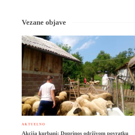
Vezane objave
AKTUELNO
Akcija kurbani: Doprinos održivom povratku