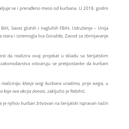
eljuje se i prerađeno meso od kurbana. U 2018. godini
 BiH, Savez gluhih i nagluhih FBiH, Udruženje – Unija
stara i iznemogla lica Goražde, Zavod za zbrinjavanje
st da realizira ovaj projekat u skladu sa šerijatskim
og zakonodavstva ostvaruju se pretpostavke da kurbani
realiziraju klanje svog kurbana uradimo, prije svega, u
a koje ova akcija donosi
, zaključio je Rebihić.
da je njihov kurban žrtvovan na šerijatski ispravan način