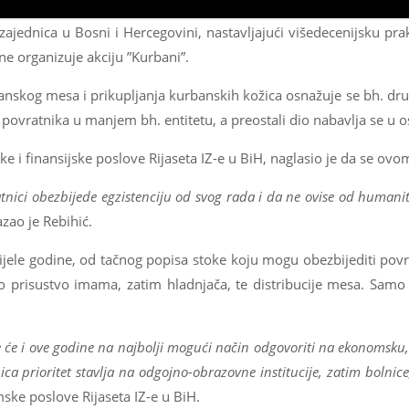
 zajednica u Bosni i Hercegovini, nastavljajući višedecenijsku p
ne organizuje akciju ”Kurbani”.
nskog mesa i prikupljanja kurbanskih kožica osnažuje se bh. druš
povratnika u manjem bh. entitetu, a preostali dio nabavlja se u o
e i finansijske poslove Rijaseta IZ-e u BiH, naglasio je da se ov
tnici obezbijede egzistenciju od svog rada i da ne ovise od humanit
azao je Rebihić.
jele godine, od tačnog popisa stoke koju mogu obezbijediti povrat
o prisustvo imama, zatim hladnjača, te distribucije mesa. Samo
-e će i ove godine na najbolji mogući način odgovoriti na ekonomsku
a prioritet stavlja na odgojno-obrazovne institucije, zatim bolnice
mske poslove Rijaseta IZ-e u BiH.