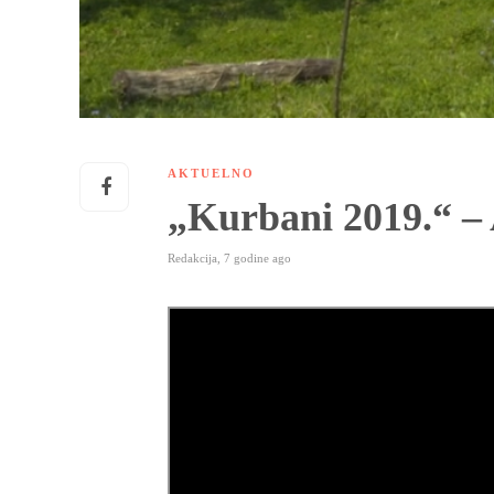
AKTUELNO
„Kurbani 2019.“ – 
Redakcija
,
7 godine ago