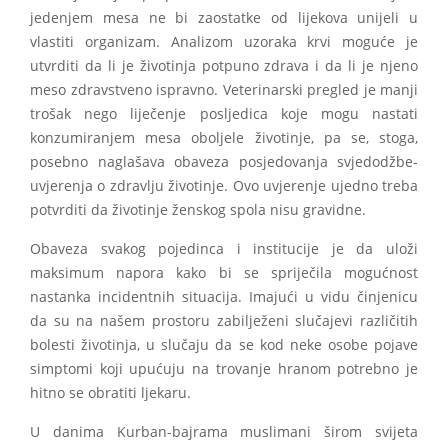
jedenjem mesa ne bi zaostatke od lijekova unijeli u
vlastiti organizam. Analizom uzoraka krvi moguće je
utvrditi da li je životinja potpuno zdrava i da li je njeno
meso zdravstveno ispravno. Veterinarski pregled je manji
trošak nego liječenje posljedica koje mogu nastati
konzumiranjem mesa oboljele životinje, pa se, stoga,
posebno naglašava obaveza posjedovanja svjedodžbe-
uvjerenja o zdravlju životinje. Ovo uvjerenje ujedno treba
potvrditi da životinje ženskog spola nisu gravidne.
Obaveza svakog pojedinca i institucije je da uloži
maksimum napora kako bi se spriječila mogućnost
nastanka incidentnih situacija. Imajući u vidu činjenicu
da su na našem prostoru zabilježeni slučajevi različitih
bolesti životinja, u slučaju da se kod neke osobe pojave
simptomi koji upućuju na trovanje hranom potrebno je
hitno se obratiti ljekaru.
U danima Kurban-bajrama muslimani širom svijeta