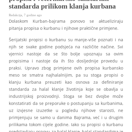
standarda prilikom klanja kurbana
Redakcija
,
7 godine ago
Dolaskom Kurban-bajrama ponovo se aktueliziraju
pitanja propisa o kurbanu i njihove praktične primjene.
Šerijatski propisi o kurbanu su manje-više poznati i na
njih se svake godine podsjeća na različite načine. Svi
vjernici nastoje da se što bolje upoznaju sa ovim
propisima i nastoje da ih što dosljednije provedu u
praksi. Upravo zbog primjene ovih propisa kurbansko
meso se smatra najhalalnijim, pa su stoga propisi o
klanju kurbana preuzeti kao osnova za definiranje
standarda za halal klanje životinja koje se obavlja u
industrijskoj proizvodnji. Stoga se bez dvojbe može
konstatirati da se preporuke o postupanju sa kurbanima,
uz izvjesne izuzetke u pogledu njihove starosti, ne
primjenjuju se samo u danima Bajrama, već i u drugim
prilikama tokom cijele godine. Iako su propisi o kurbanu
predstavljaju osnovu za halal klanje, halal standardima je