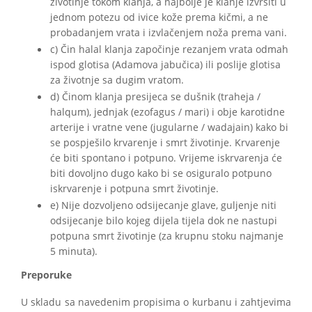
životinje tokom klanja, a najbolje je klanje izvršiti u
jednom potezu od ivice kože prema kičmi, a ne
probadanjem vrata i izvlačenjem noža prema vani.
c) Čin halal klanja započinje rezanjem vrata odmah
ispod glotisa (Adamova jabučica) ili poslije glotisa
za životnje sa dugim vratom.
d) Činom klanja presijeca se dušnik (traheja /
halqum), jednjak (ezofagus / mari) i obje karotidne
arterije i vratne vene (jugularne / wadajain) kako bi
se pospješilo krvarenje i smrt životinje. Krvarenje
će biti spontano i potpuno. Vrijeme iskrvarenja će
biti dovoljno dugo kako bi se osiguralo potpuno
iskrvarenje i potpuna smrt životinje.
e) Nije dozvoljeno odsijecanje glave, guljenje niti
odsijecanje bilo kojeg dijela tijela dok ne nastupi
potpuna smrt životinje (za krupnu stoku najmanje
5 minuta).
Preporuke
U skladu sa navedenim propisima o kurbanu i zahtjevima