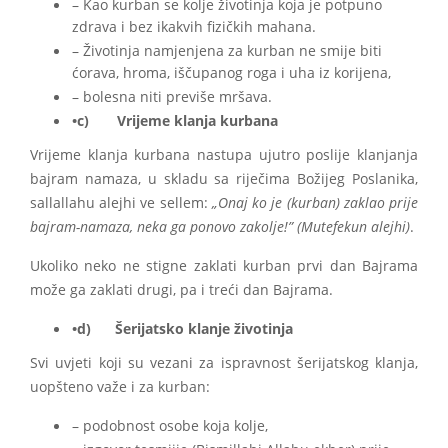
– Kao kurban se kolje životinja koja je potpuno
zdrava i bez ikakvih fizičkih mahana.
– Životinja namjenjena za kurban ne smije biti
ćorava, hroma, iščupanog roga i uha iz korijena,
– bolesna niti previše mršava.
•c) Vrijeme klanja kurbana
Vrijeme klanja kurbana nastupa ujutro poslije klanjanja
bajram namaza, u skladu sa riječima Božijeg Poslanika,
sallallahu alejhi ve sellem:
„Onaj ko je (kurban) zaklao prije
bajram-namaza, neka ga ponovo zakolje!” (Mutefekun alejhi)
.
Ukoliko neko ne stigne zaklati kurban prvi dan Bajrama
može ga zaklati drugi, pa i treći dan Bajrama.
•d) Šerijatsko klanje životinja
Svi uvjeti koji su vezani za ispravnost šerijatskog klanja,
uopšteno važe i za kurban:
– podobnost osobe koja kolje,