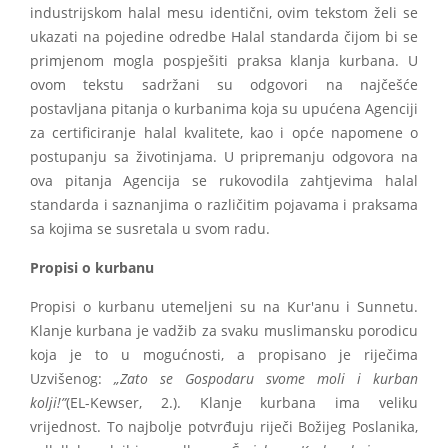
industrijskom halal mesu identični, ovim tekstom želi se
ukazati na pojedine odredbe Halal standarda čijom bi se
primjenom mogla pospješiti praksa klanja kurbana. U
ovom tekstu sadržani su odgovori na najčešće
postavljana pitanja o kurbanima koja su upućena Agenciji
za certificiranje halal kvalitete, kao i opće napomene o
postupanju sa životinjama. U pripremanju odgovora na
ova pitanja Agencija se rukovodila zahtjevima halal
standarda i saznanjima o različitim pojavama i praksama
sa kojima se susretala u svom radu.
Propisi o kurbanu
Propisi o kurbanu utemeljeni su na Kur'anu i Sunnetu.
Klanje kurbana je vadžib za svaku muslimansku porodicu
koja je to u mogućnosti, a propisano je riječima
Uzvišenog:
„Zato se Gospodaru svome moli i kurban
kolji!”
(EL-Kewser, 2.). Klanje kurbana ima veliku
vrijednost. To najbolje potvrđuju riječi Božijeg Poslanika,