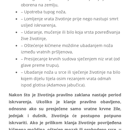
oborena na zemlju,
– Upotreba tupog noža,
– Lomljenje vrata životinje prije nego nastupi smrt
usljed iskrvarenja,
– Udaranje, mučenje ili bilo koja vrsta povređivanja
žive životinje,
– Oštećenje kičmene moždine ubadanjem noža
između vratnih pršljenova,
– Presijecanje krvnih sudova sječenjem niz vrat (od
glave preme trupu),
– Ubadanje noža u srce ili sječenje životinje na bilo
kojem dijelu tijela osim rezanjem vrata odmah
ispod glotisa (Adamova jabučica).
Nakon što je životinja pravilno zaklana nastaje period
iskrvarenja. Ukoliko je klanje pravilno obavljeno,
odnosno ako su presječene samo vratne krvne žile,
jednjak i dušnik, životinja će postupno potpuno
iskrvariti. Ako je prilikom klanja životinje povrijeđena
kičmena moždina, oštećen mozak ili probodeno srce, u