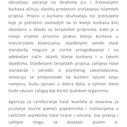
obnavljaju sjećanje na Ibrahima a.s. i žrtvovanjem
kurbana očituju vlastitu predanost izvršavanju islamskih
propisa. Propisi o kurbanu obuhvataju niz preduvjeta
koje je potrebno zadovoljiti da bi klanje kurbana bilo
obavljeno u skladu sa šerijatskim propisima. Kako je u
novije vrijeme prisutna praksa klanja kurbana u
industrijskim klaonicama, slijeđenjem odrebi Halal
standarda moguće je izvršiti prilagođavanje i na
adekvatan način obaviti klanje kurbana i u takvim
objektima. Slijeđenjem šerijatskih propisa, zahtjeva Halal
standarda i odredbi iz pozitivnog zakonodavstva,
ostvaruju se pretpostavke da kurbani ispune svoju
namjenu, budu upisani u dobra djela, a njihovo meso
bude ukusan zalogaj koji koristi ljudskom organizmu.
Agencija za certificiranje halal kvalitete je otvorena za
pružanje stučne pomoći pojedincima i institucijama u
različitim aspektima halal hrane i ishrane. Sva pitanja i
zahtjevi mogu se dostaviti putem e-