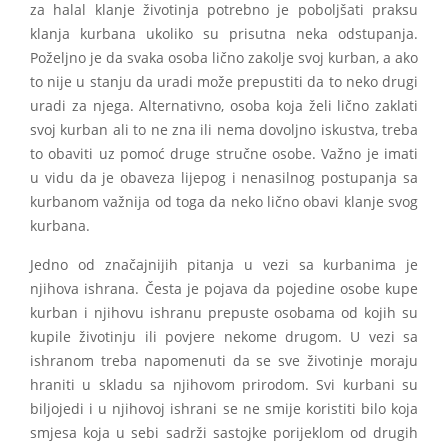
za halal klanje životinja potrebno je poboljšati praksu
klanja kurbana ukoliko su prisutna neka odstupanja.
Poželjno je da svaka osoba lično zakolje svoj kurban, a ako
to nije u stanju da uradi može prepustiti da to neko drugi
uradi za njega. Alternativno, osoba koja želi lično zaklati
svoj kurban ali to ne zna ili nema dovoljno iskustva, treba
to obaviti uz pomoć druge stručne osobe. Važno je imati
u vidu da je obaveza lijepog i nenasilnog postupanja sa
kurbanom važnija od toga da neko lično obavi klanje svog
kurbana.
Jedno od značajnijih pitanja u vezi sa kurbanima je
njihova ishrana. Česta je pojava da pojedine osobe kupe
kurban i njihovu ishranu prepuste osobama od kojih su
kupile životinju ili povjere nekome drugom. U vezi sa
ishranom treba napomenuti da se sve životinje moraju
hraniti u skladu sa njihovom prirodom. Svi kurbani su
biljojedi i u njihovoj ishrani se ne smije koristiti bilo koja
smjesa koja u sebi sadrži sastojke porijeklom od drugih