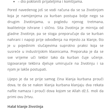
– dio pokloniti prijateljima i komšijama.
Pored navedenog još se vodi računa da se sa životinjom
koja je namijenjena za kurban postupa bolje nego sa
drugim životinjama, u pogledu njenog tretmana,
kvalitetnije ishrane i slično. Sita životinja je mirnija od
gladne životinje, pa se stoga preporučuje da se kurban
nahrani i napoji prije odvođenja na mjesto za klanje, što
je u pojedinim slučajevima suprotno praksi koja se
susreće u industrijskim klaonicama. Preporuka je da se
sve vrijeme uči tekbir tako da kurban čuje učenje.
Izgovaranje tekbira djeluje umirujuće na životinju i sa
njom je lakše postupati.
Lijepo je da se prije samog čina klanja kurbana prouči
dova, te da se nakon klanja kurbana klanjaju dva rekata
nafile namaza i prouči dova kojom se Allah dž.š. moli da
primi ovu žrtvu.
Halal klanje životinja