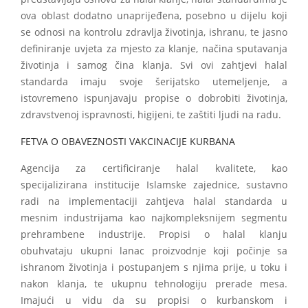
ova oblast dodatno unaprijeđena, posebno u dijelu koji
se odnosi na kontrolu zdravlja životinja, ishranu, te jasno
definiranje uvjeta za mjesto za klanje, načina sputavanja
životinja i samog čina klanja. Svi ovi zahtjevi halal
standarda imaju svoje šerijatsko utemeljenje, a
istovremeno ispunjavaju propise o dobrobiti životinja,
zdravstvenoj ispravnosti, higijeni, te zaštiti ljudi na radu.
FETVA O OBAVEZNOSTI VAKCINACIJE KURBANA
Agencija za certificiranje halal kvalitete, kao
specijalizirana institucije Islamske zajednice, sustavno
radi na implementaciji zahtjeva halal standarda u
mesnim industrijama kao najkompleksnijem segmentu
prehrambene industrije. Propisi o halal klanju
obuhvataju ukupni lanac proizvodnje koji počinje sa
ishranom životinja i postupanjem s njima prije, u toku i
nakon klanja, te ukupnu tehnologiju prerade mesa.
Imajući u vidu da su propisi o kurbanskom i