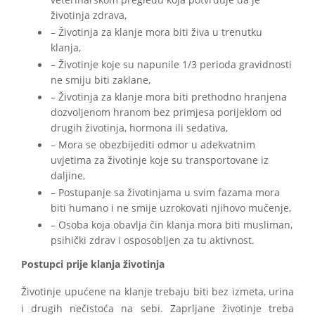
veterinarskom pregledu koja potvrđuje da je
životinja zdrava,
– Životinja za klanje mora biti živa u trenutku
klanja,
– Životinje koje su napunile 1/3 perioda gravidnosti
ne smiju biti zaklane,
– Životinja za klanje mora biti prethodno hranjena
dozvoljenom hranom bez primjesa porijeklom od
drugih životinja, hormona ili sedativa,
– Mora se obezbijediti odmor u adekvatnim
uvjetima za životinje koje su transportovane iz
daljine,
– Postupanje sa životinjama u svim fazama mora
biti humano i ne smije uzrokovati njihovo mučenje,
– Osoba koja obavlja čin klanja mora biti musliman,
psihički zdrav i osposobljen za tu aktivnost.
Postupci prije klanja životinja
Životinje upućene na klanje trebaju biti bez izmeta, urina
i drugih nečistoća na sebi. Zaprljane životinje treba