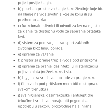
prije i poslije klanja,
b) poseban prostor za klanje kako životinje koje idu
na klanje ne vide životinje koje se kolju ili su
prethodno zaklane,
c) funkcionalni slivnici ili odvodi za krv na mjestu
za klanje, te dostupnu vodu za sapiranje ostataka
krvi,
d) sistem za podizanje i transport zaklanih
životinja kroz liniju obrade,
e) oprema za vaganje,
f) prostor za pranje trupla (voda pod pritiskom),
g) oprema za pranje, dezinfekciju ili sterilizaciju
prljavih alata (noževi, kuke, i sl.),
h) higijenska sredstva i posude za pranje ruku,
i) čista voda pod pritiskom mora biti dostupna u
svakom trenutku i
j) sve higijenske, dezinfekcijske i antiseptičke
tekućine i sredstva moraju biti pogodni za
upotrebu u sektoru proizvodnje halal hrane.