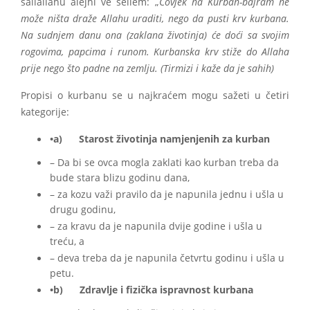
sallallahu alejhi ve sellem: „
Čovjek na Kurban-bajram ne
može ništa draže Allahu uraditi, nego da pusti krv kurbana.
Na sudnjem danu ona (zaklana životinja) će doći sa svojim
rogovima, papcima i runom. Kurbanska krv stiže do Allaha
prije nego što padne na zemlju. (Tirmizi i kaže da je sahih)
Propisi o kurbanu se u najkraćem mogu sažeti u četiri
kategorije:
•a) Starost životinja namjenjenih za kurban
– Da bi se ovca mogla zaklati kao kurban treba da
bude stara blizu godinu dana,
– za kozu važi pravilo da je napunila jednu i ušla u
drugu godinu,
– za kravu da je napunila dvije godine i ušla u
treću, a
– deva treba da je napunila četvrtu godinu i ušla u
petu.
•b) Zdravlje i fizička ispravnost kurbana