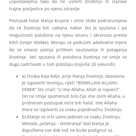
uspostavljena tako da ne usmrti životinju ili izazove
trajne posljedice po njeno zdravlje.
Postupak halal klanja krupne i sitne stoke podrazumjeva
da će životinja biti zaklana nakon što je sputana i po
mogućnosti položena na lijevu stranu i okrenuta prema
Kibli (smjer Mekke). Moraju se poduzeti adekvatne mjere
da se smanji patnja prilikom sputavanja ili polaganja
životinje. Već sputana ili položena životinja ne smije se
dugo zadržavati u tom položaju (najviše 20 sekundi).
a) Osoba koja kolje, prije klanja životinje, obavezna
je izgovoriti tesmijju, riječi “BISMILLAHI ALLAHU
EKBER” što znači “U ime Allaha, Allah je najveći!”.
On ne smije spomenuti bilo čije ime osim Allaha, u
protivnom postupak neće biti halal. Ime Allaha
mora se izgovoriti za svaku pojedinačnu životinju.
b) Klanje se vrši samo jednom za svaku životinju.
Metoda „piljenja – testeranja” kod klanja je
dopuštena sve dok nož ne bude podignut sa