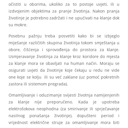
očistiti u oborima, ukoliko za to postoje uvjeti, ili u
izdvojenim objektima za pranje životinja. Nakon pranja
životinje je potrebno zadržati i ne upućivati na klanje dok
su mokre.
Posebnu pažnju treba posvetiti kako bi se izbjeglo
miješanje različitih skupina životinja tokom smještanja u
obore, čišćenja i sprovođenja do prostora za klanje.
Usmjeravanje životinja za klanje kroz koridore do mjesta
za klanje mora se obavljati na human način. Moraju se
osigurati uvjeti da životinje koje čekaju u redu ne vide
one koje se kolju ili su već zaklane (uz pomoć pokretnih
zastora ili sistemom pregrada).
Omamljivanje i oduzimanje svijesti životnja namijenjenih
za klanje nije preporučeno. Kada je upotreba
elektrošokova neophodna (za smirivanje ili sprječavanje
nasilnog ponašanja životinje), dopušteni period i
vrijednost električne struje za omamljivanje mora biti