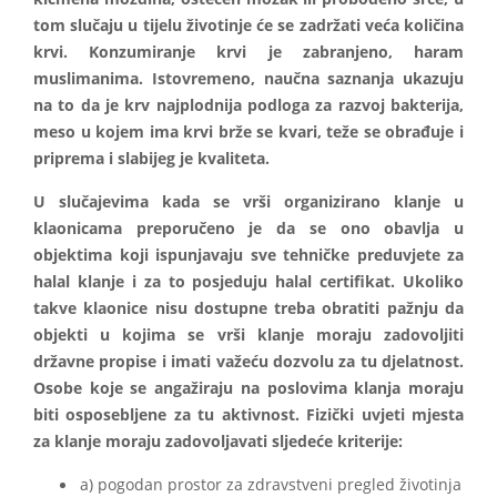
tom slučaju u tijelu životinje će se zadržati veća količina
krvi. Konzumiranje krvi je zabranjeno, haram
muslimanima. Istovremeno, naučna saznanja ukazuju
na to da je krv najplodnija podloga za razvoj bakterija,
meso u kojem ima krvi brže se kvari, teže se obrađuje i
priprema i slabijeg je kvaliteta.
U slučajevima kada se vrši organizirano klanje u
klaonicama preporučeno je da se ono obavlja u
objektima koji ispunjavaju sve tehničke preduvjete za
halal klanje i za to posjeduju halal certifikat. Ukoliko
takve klaonice nisu dostupne treba obratiti pažnju da
objekti u kojima se vrši klanje moraju zadovoljiti
državne propise i imati važeću dozvolu za tu djelatnost.
Osobe koje se angažiraju na poslovima klanja moraju
biti osposebljene za tu aktivnost. Fizički uvjeti mjesta
za klanje moraju zadovoljavati sljedeće kriterije:
a) pogodan prostor za zdravstveni pregled životinja