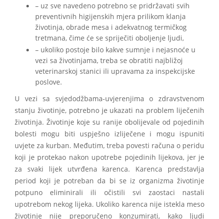
– uz sve navedeno potrebno se pridržavati svih
preventivnih higijenskih mjera prilikom klanja
životinja, obrade mesa i adekvatnog termičkog
tretmana, čime će se spriječiti oboljenje ljudi,
– ukoliko postoje bilo kakve sumnje i nejasnoće u
vezi sa životinjama, treba se obratiti najbližoj
veterinarskoj stanici ili upravama za inspekcijske
poslove.
U vezi sa svjedodžbama-uvjerenjima o zdravstvenom
stanju životinje, potrebno je ukazati na problem liječenih
životinja. Životinje koje su ranije obolijevale od pojedinih
bolesti mogu biti uspješno izliječene i mogu ispuniti
uvjete za kurban. Međutim, treba povesti računa o peridu
koji je protekao nakon upotrebe pojedinih lijekova, jer je
za svaki lijek utvrđena karenca. Karenca predstavlja
period koji je potreban da bi se iz organizma životinje
potpuno eliminirali ili očistili svi zaostaci nastali
upotrebom nekog lijeka. Ukoliko karenca nije istekla meso
životinje nije preporučeno konzumirati, kako ljudi