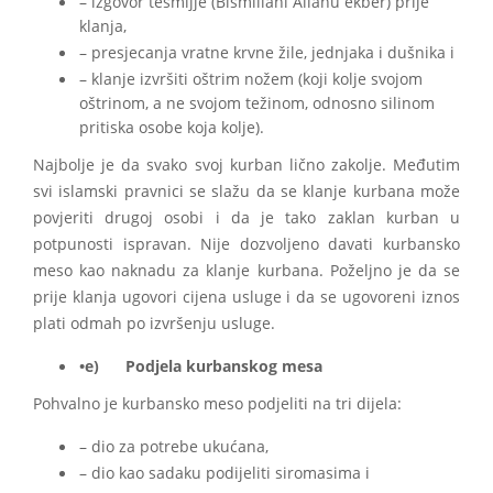
– izgovor tesmijje (Bismillahi Allahu ekber) prije
klanja,
– presjecanja vratne krvne žile, jednjaka i dušnika i
– klanje izvršiti oštrim nožem (koji kolje svojom
oštrinom, a ne svojom težinom, odnosno silinom
pritiska osobe koja kolje).
Najbolje je da svako svoj kurban lično zakolje. Međutim
svi islamski pravnici se slažu da se klanje kurbana može
povjeriti drugoj osobi i da je tako zaklan kurban u
potpunosti ispravan. Nije dozvoljeno davati kurbansko
meso kao naknadu za klanje kurbana. Poželjno je da se
prije klanja ugovori cijena usluge i da se ugovoreni iznos
plati odmah po izvršenju usluge.
•e) Podjela kurbanskog mesa
Pohvalno je kurbansko meso podjeliti na tri dijela:
– dio za potrebe ukućana,
– dio kao sadaku podijeliti siromasima i