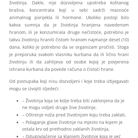
životinja. Dakle, nije dozvoljena upotreba koštanog
brašna, koncentrata koji u sebi sadrži masnoće
animalnog porijekla ili hormone. Ukoliko postoji bilo
kakva sumnja da je životinja hranjena navedenom
hranom, ili je konzumirala druge nečistoće, potrebno je
takvu životinju hraniti čistom hranom najmanje deset (10)
dana, koliko je potrebno da se organizam pročisti. Stoga
je preporuka svakom vlasniku kurbana da ili lično hrani
životinju ili da zahtijeva od osobe kojoj je povjerena
ishrana kurbana da povede računa o čistoći hrane.
Od postupaka koji nisu dozvoljeni i koje treba izbjegavati
mogu se izvojiti sljedeći:
– Životinja koja se kolje treba biti zaklonjena da je
ne mogu vidjeti druge žive životinje,
– Oštrenje noža pred životinjom koju treba zaklati,
– Polaganje glave životinje na mjesto na kojem je
ostala krv od prethodno zaklanih životinja,
– Odugovlačenje sa klanjem životinje koja je već