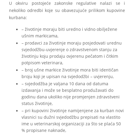
U okviru postojeće zakonske regulative nalazi se i
nekoliko odredbi koje su obavezujuće prilikom kupovine
kurbana:
– životinje moraju biti uredno i vidno obilježene
ušnim markicama,
– prodavci za životinje moraju posjedovati urednu
svjedodžbu-uvjerenje o zdravstvenom stanju za
životinju koju prodaju ovjerenu pečatom i čitkim
potpisom veterinara,
– broj ušne markice životinje mora biti identičan
broju koji je upisan na svjedodžbi – uvjerenju,
– svjedodžba je valjana 10 dana od datuma
izdavanja i može se besplatno produžavati do
godinu dana ukoliko nije promjenjen zdravstveni
status životinje,
– pri kupovini životinje namijenjene za kurban novi
vlasnici su dužni svjedodžbu prepisati na vlastito
ime u veterinarskoj organizaciji za što se plaća 50
% propisane naknade,