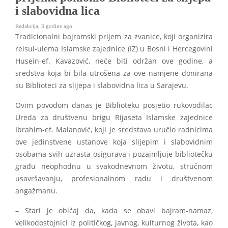
i slabovidna lica
Redakcija
,
3 godine ago
Tradicionalni bajramski prijem za zvanice, koji organizira
reisul-ulema Islamske zajednice (IZ) u Bosni i Hercegovini
Husein-ef. Kavazović, neće biti održan ove godine, a
sredstva koja bi bila utrošena za ove namjene donirana
su Biblioteci za slijepa i slabovidna lica u Sarajevu.
Ovim povodom danas je Biblioteku posjetio rukovodilac
Ureda za društvenu brigu Rijaseta Islamske zajednice
Ibrahim-ef. Malanović, koji je sredstava uručio radnicima
ove jedinstvene ustanove koja slijepim i slabovidnim
osobama svih uzrasta osigurava i pozajmljuje bibliotečku
građu neophodnu u svakodnevnom životu, stručnom
usavršavanju, profesionalnom radu i društvenom
angažmanu.
– Stari je običaj da, kada se obavi bajram-namaz,
velikodostojnici iz političkog, javnog, kulturnog života, kao