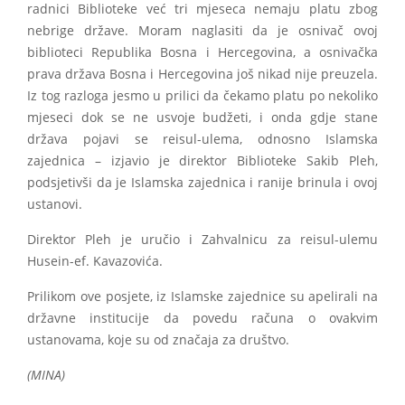
radnici Biblioteke već tri mjeseca nemaju platu zbog
nebrige države. Moram naglasiti da je osnivač ovoj
biblioteci Republika Bosna i Hercegovina, a osnivačka
prava država Bosna i Hercegovina još nikad nije preuzela.
Iz tog razloga jesmo u prilici da čekamo platu po nekoliko
mjeseci dok se ne usvoje budžeti, i onda gdje stane
država pojavi se reisul-ulema, odnosno Islamska
zajednica – izjavio je direktor Biblioteke Sakib Pleh,
podsjetivši da je Islamska zajednica i ranije brinula i ovoj
ustanovi.
Direktor Pleh je uručio i Zahvalnicu za reisul-ulemu
Husein-ef. Kavazovića.
Prilikom ove posjete, iz Islamske zajednice su apelirali na
državne institucije da povedu računa o ovakvim
ustanovama, koje su od značaja za društvo.
(MINA)