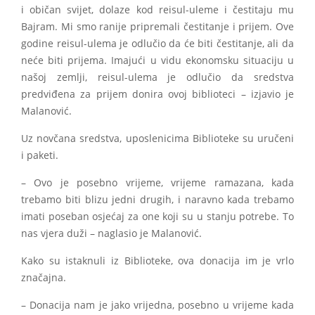
i običan svijet, dolaze kod reisul-uleme i čestitaju mu
Bajram. Mi smo ranije pripremali čestitanje i prijem. Ove
godine reisul-ulema je odlučio da će biti čestitanje, ali da
neće biti prijema. Imajući u vidu ekonomsku situaciju u
našoj zemlji, reisul-ulema je odlučio da sredstva
predviđena za prijem donira ovoj biblioteci – izjavio je
Malanović.
Uz novčana sredstva, uposlenicima Biblioteke su uručeni
i paketi.
– Ovo je posebno vrijeme, vrijeme ramazana, kada
trebamo biti blizu jedni drugih, i naravno kada trebamo
imati poseban osjećaj za one koji su u stanju potrebe. To
nas vjera duži – naglasio je Malanović.
Kako su istaknuli iz Biblioteke, ova donacija im je vrlo
značajna.
– Donacija nam je jako vrijedna, posebno u vrijeme kada