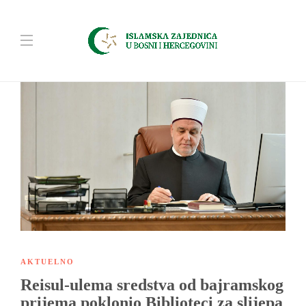
AKTUELNO
Reisul-ulema sredstva od bajramskog
prijema poklonio Biblioteci za slijepa