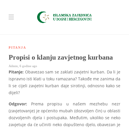
PITANJA
Propisi o klanju zavjetnog kurbana
Admin
,
6 godine ago
Pitanje:
Obavezao sam se zaklati zavjetni kurban. Da li je
ispravno isti klati u toku ramazana? Takođe me zanima da
li se cijeli zavjetni kurban daje sirotinji, odnosno kako se
dijeli?
Odgovor:
Prema propisu u našem mezhebu nezr
(zavjetovanje) je općenito mubah (dozvoljen čin) u oblasti
dozvoljenih djela i postupaka. Međutim, ukoliko se neko
zavjetuje da će učiniti neko dopušteno djelo, obavezan je