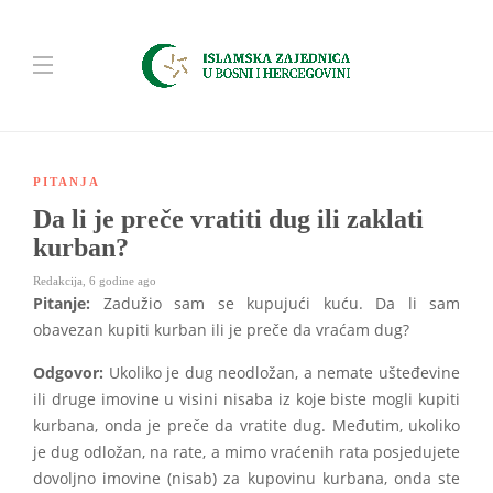
PITANJA
Da li je preče vratiti dug ili zaklati
kurban?
Redakcija
,
6 godine ago
Pitanje:
Zadužio sam se kupujući kuću. Da li sam
obavezan kupiti kurban ili je preče da vraćam dug?
Odgovor:
Ukoliko je dug neodložan, a nemate ušteđevine
ili druge imovine u visini nisaba iz koje biste mogli kupiti
kurbana, onda je preče da vratite dug. Međutim, ukoliko
je dug odložan, na rate, a mimo vraćenih rata posjedujete
dovoljno imovine (nisab) za kupovinu kurbana, onda ste