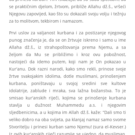
se praktičnim djelom, žrtvom, približe Allahu dž.š., vršeći
Njegovu zapovijed, kao što su dokazali svoju volju i težnju
za to molitvom, tekbirom i namazom.
Prvi uslov za valjanost kurbana i za postizanje njegovog
punog značenja je, da se on žrtvuje iskreno i samo u ime
Allaha dž.š., iz strahopoštovanja prema Njemu, a sa
željom da Mu se približimo i kroz ovu pobožnost,
nastojeći da idemo putem, koji nam je On pokazao u
Kur'anu. Dok razni narodi, kako smo rekli, prinose svoje
žrtve svakojakim idolima, dotle muslimani, prinošenjem
kurbana, poništavaju u svojoj sredini sve kultove
idolatrije, zablude i mraka, sva lažna božanstva. To je
smisao kur'anskih riječi, kojima se prinošenje kurbana
stavlja u dužnost Muhammedu a.s. i njegovim
sljedbenicima, a u kojima im Allah dž.š. kaže: “Dali smo ti
veliko dobro na oba svijeta, pa klanjaj namaz samo svome
Stvoritelju i prinesi kurban samo Njemu! (sura el-Kevser.)
Iz ovih kur'anskih riječi razumije se ujedno, da musliman,