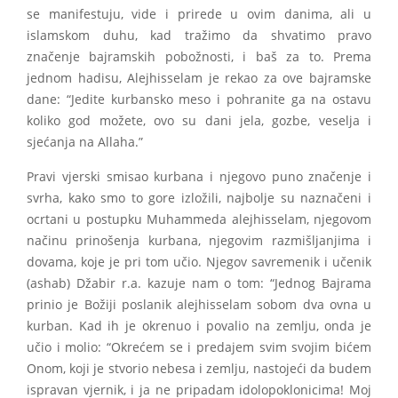
se manifestuju, vide i prirede u ovim danima, ali u
islamskom duhu, kad tražimo da shvatimo pravo
značenje bajramskih pobožnosti, i baš za to. Prema
jednom hadisu, Alejhisselam je rekao za ove bajramske
dane: “Jedite kurbansko meso i pohranite ga na ostavu
koliko god možete, ovo su dani jela, gozbe, veselja i
sjećanja na Allaha.”
Pravi vjerski smisao kurbana i njegovo puno značenje i
svrha, kako smo to gore izložili, najbolje su naznačeni i
ocrtani u postupku Muhammeda alejhisselam, njegovom
načinu prinošenja kurbana, njegovim razmišljanjima i
dovama, koje je pri tom učio. Njegov savremenik i učenik
(ashab) Džabir r.a. kazuje nam o tom: “Jednog Bajrama
prinio je Božiji poslanik alejhisselam sobom dva ovna u
kurban. Kad ih je okrenuo i povalio na zemlju, onda je
učio i molio: “Okrećem se i predajem svim svojim bićem
Onom, koji je stvorio nebesa i zemlju, nastojeći da budem
ispravan vjernik, i ja ne pripadam idolopoklonicima! Moj