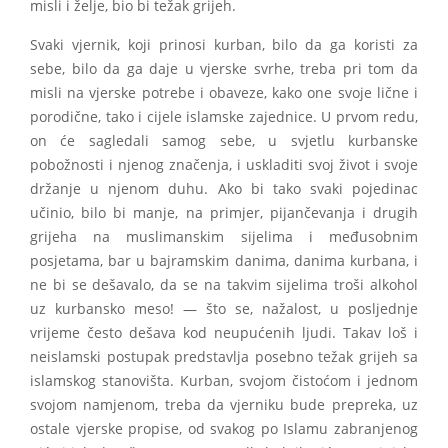
misli i želje, bio bi težak grijeh.
Svaki vjernik, koji prinosi kurban, bilo da ga koristi za
sebe, bilo da ga daje u vjerske svrhe, treba pri tom da
misli na vjerske potrebe i obaveze, kako one svoje lične i
porodične, tako i cijele islamske zajednice. U prvom redu,
on će sagledali samog sebe, u svjetlu kurbanske
pobožnosti i njenog značenja, i uskladiti svoj život i svoje
držanje u njenom duhu. Ako bi tako svaki pojedinac
učinio, bilo bi manje, na primjer, pijančevanja i drugih
grijeha na muslimanskim sijelima i međusobnim
posjetama, bar u bajramskim danima, danima kurbana, i
ne bi se dešavalo, da se na takvim sijelima troši alkohol
uz kurbansko meso! — što se, nažalost, u posljednje
vrijeme često dešava kod neupućenih ljudi. Takav loš i
neislamski postupak predstavlja posebno težak grijeh sa
islamskog stanovišta. Kurban, svojom čistoćom i jednom
svojom namjenom, treba da vjerniku bude prepreka, uz
ostale vjerske propise, od svakog po Islamu zabranjenog