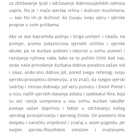
za zbližavanje ljudi i održavanje dobrosusjedskih odnosa
uopće, što je i inače vjerska vrlina i dužnost muslimana,
— kao što im je dužnost da čuvaju svoju vjeru i vjerske
propise u svim prilikama.
Ako se ova bajramska pažnja i briga usmjeri i iskaže, na
primjer, prema polaznicima vjerskih učilišta i vjerske
obuke, pa se kurban pokloni i iskoristi u svrhu pomoći i
razvijanja njihova rada, kako se to počelo činiti kod nas,
onda naše prinošenje kurbana dobiva posebno važan vid
i iskaz, onda ono dobiva još, pored svega rečenog, svoju
vjersko-prosvjetnu dimenziju, a to znači, da njegov vjerski
sadržaj i smisao dobivaju još veću punoću i živost Pored i
u nizu naših vjerskih davanja zekata i sadekatul-fitre, koja
su već ranije usmjerena u ovu svrhu, kurban također
postaje važan doprinos i faktor u održavanju našeg
vjerskog prosvjećivanja i vjerskog života. On posebno ima
dvojaku i naročitu vrijednost i značaj u ovom pogledu, jer
svojim vjersko-filozofskim smislom i značenjem,