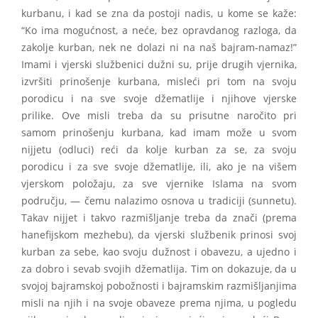
kurbanu, i kad se zna da postoji nadis, u kome se kaže:
“Ko ima mogućnost, a neće, bez opravdanog razloga, da
zakolje kurban, nek ne dolazi ni na naš bajram-namaz!”
Imami i vjerski službenici dužni su, prije drugih vjernika,
izvršiti prinošenje kurbana, misleći pri tom na svoju
porodicu i na sve svoje džematlije i njihove vjerske
prilike. Ove misli treba da su prisutne naročito pri
samom prinošenju kurbana, kad imam može u svom
nijjetu (odluci) reći da kolje kurban za se, za svoju
porodicu i za sve svoje džematlije, ili, ako je na višem
vjerskom položaju, za sve vjernike Islama na svom
području, — čemu nalazimo osnova u tradiciji (sunnetu).
Takav nijjet i takvo razmišljanje treba da znači (prema
hanefijskom mezhebu), da vjerski službenik prinosi svoj
kurban za sebe, kao svoju dužnost i obavezu, a ujedno i
za dobro i sevab svojih džematlija. Tim on dokazuje, da u
svojoj bajramskoj pobožnosti i bajramskim razmišljanjima
misli na njih i na svoje obaveze prema njima, u pogledu