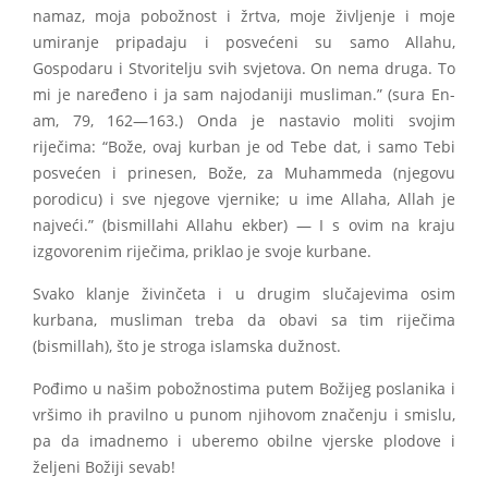
namaz, moja pobožnost i žrtva, moje življenje i moje
umiranje pripadaju i posvećeni su samo Allahu,
Gospodaru i Stvoritelju svih svjetova. On nema druga. To
mi je naređeno i ja sam najodaniji musliman.” (sura En-
am, 79, 162—163.) Onda je nastavio moliti svojim
riječima: “Bože, ovaj kurban je od Tebe dat, i samo Tebi
posvećen i prinesen, Bože, za Muhammeda (njegovu
porodicu) i sve njegove vjernike; u ime Allaha, Allah je
najveći.” (bismillahi Allahu ekber) — I s ovim na kraju
izgovorenim riječima, priklao je svoje kurbane.
Svako klanje živinčeta i u drugim slučajevima osim
kurbana, musliman treba da obavi sa tim riječima
(bismillah), što je stroga islamska dužnost.
Pođimo u našim pobožnostima putem Božijeg poslanika i
vršimo ih pravilno u punom njihovom značenju i smislu,
pa da imadnemo i uberemo obilne vjerske plodove i
željeni Božiji sevab!