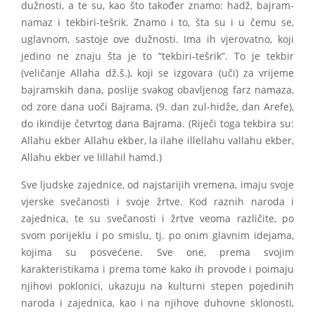
dužnosti, a te su, kao što također znamo: hadž, bajram-
namaz i tekbiri-tešrik. Znamo i to, šta su i u čemu se,
uglavnom, sastoje ove dužnosti. Ima ih vjerovatno, koji
jedino ne znaju šta je to “tekbiri-tešrik”. To je tekbir
(veličanje Allaha dž.š.), koji se izgovara (uči) za vrijeme
bajramskih dana, poslije svakog obavljenog farz namaza,
od zore dana uoči Bajrama, (9. dan zul-hidže, dan Arefe),
do ikindije četvrtog dana Bajrama. (Riječi toga tekbira su:
Allahu ekber Allahu ekber, la ilahe illellahu vallahu ekber,
Allahu ekber ve lillahil hamd.)
Sve ljudske zajednice, od najstarijih vremena, imaju svoje
vjerske svečanosti i svoje žrtve. Kod raznih naroda i
zajednica, te su svečanosti i žrtve veoma različite, po
svom porijeklu i po smislu, tj. po onim glavnim idejama,
kojima su posvećene. Sve one, prema svojim
karakteristikama i prema tome kako ih provode i poimaju
njihovi poklonici, ukazuju na kulturni stepen pojedinih
naroda i zajednica, kao i na njihove duhovne sklonosti,