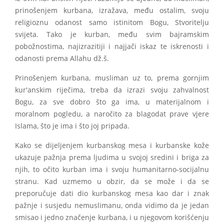
prinošenjem kurbana, izražava, među ostalim, svoju
religioznu odanost samo istinitom Bogu, Stvoritelju
svijeta. Tako je kurban, među svim bajramskim
pobožnostima, najizrazitiji i najjači iskaz te iskrenosti i
odanosti prema Allahu dž.š.
Prinošenjem kurbana, musliman uz to, prema gornjim
kur'anskim riječima, treba da izrazi svoju zahvalnost
Bogu, za sve dobro što ga ima, u materijalnom i
moralnom pogledu, a naročito za blagodat prave vjere
Islama, što je ima i što joj pripada.
Kako se dijeljenjem kurbanskog mesa i kurbanske kože
ukazuje pažnja prema ljudima u svojoj sredini i briga za
njih, to očito kurban ima i svoju humanitarno-socijalnu
stranu. Kad uzmemo u obzir, da se može i da se
preporučuje dati dio kurbanskog mesa kao dar i znak
pažnje i susjedu nemuslimanu, onda vidimo da je jedan
smisao i jedno značenje kurbana, i u njegovom korišćenju