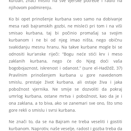
kurban, znači misliti na sve vjerske potrebe i raditi na
njihovom podmirenju.
Ko bi opet prinošenje kurbana sveo samo na dobivanje
mesa radi bajramskih gozbi, ne misleći pri tom i na viši
smisao kurbana, taj bi počinio promašaj sa svojim
kurbanom i ne bi od njeg imao ništa, nego običnu
svakidanju mesnu hranu. Na takve kurbane mogle bi se
odnositi kur'anske riječi: “Bogu neće stići krv i meso
zaklanih kurbana, nego će do Njeg doći vaša
bogobojaznost, iskrenost i odanost.” (sure el-Hadždž, 37)
Pravilnim prinošenjem kurbana u gore navedenom
smislu, prestaje život kurbana, ali ostaje živa i jaka
pobožnost vjernika. Ne smije se dozvoliti da pokraj
umrlog kurbana, ostane mrtva i pobožnost, kao da je i
ona zaklana, a to biva, ako se zanemari sve ono, što smo
gore rekli o smislu i svrsi kurbana.
Ne znači to, da se na Bajram ne treba veseliti i gostiti
kurbanom. Naprotiv, naše veselje, radost i gozba treba da