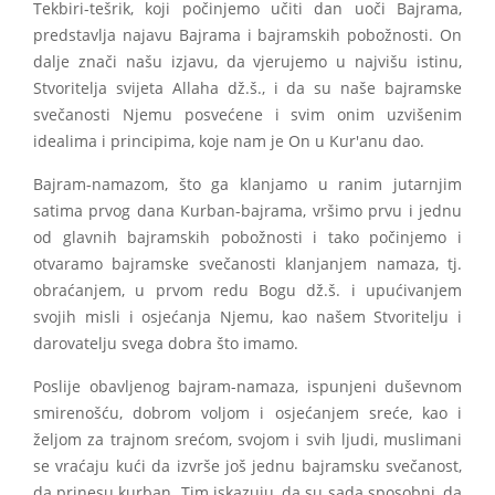
Tekbiri-tešrik, koji počinjemo učiti dan uoči Bajrama,
predstavlja najavu Bajrama i bajramskih pobožnosti. On
dalje znači našu izjavu, da vjerujemo u najvišu istinu,
Stvoritelja svijeta Allaha dž.š., i da su naše bajramske
svečanosti Njemu posvećene i svim onim uzvišenim
idealima i principima, koje nam je On u Kur'anu dao.
Bajram-namazom, što ga klanjamo u ranim jutarnjim
satima prvog dana Kurban-bajrama, vršimo prvu i jednu
od glavnih bajramskih pobožnosti i tako počinjemo i
otvaramo bajramske svečanosti klanjanjem namaza, tj.
obraćanjem, u prvom redu Bogu dž.š. i upućivanjem
svojih misli i osjećanja Njemu, kao našem Stvoritelju i
darovatelju svega dobra što imamo.
Poslije obavljenog bajram-namaza, ispunjeni duševnom
smirenošću, dobrom voljom i osjećanjem sreće, kao i
željom za trajnom srećom, svojom i svih ljudi, muslimani
se vraćaju kući da izvrše još jednu bajramsku svečanost,
da prinesu kurban. Tim iskazuju, da su sada sposobni, da