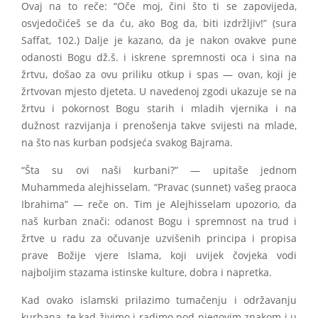
Ovaj na to reče: “Oče moj, čini što ti se zapovijeda,
osvjedočićeš se da ću, ako Bog da, biti izdržljiv!” (sura
Saffat, 102.) Dalje je kazano, da je nakon ovakve pune
odanosti Bogu dž.š. i iskrene spremnosti oca i sina na
žrtvu, došao za ovu priliku otkup i spas — ovan, koji je
žrtvovan mjesto djeteta. U navedenoj zgodi ukazuje se na
žrtvu i pokornost Bogu starih i mladih vjernika i na
dužnost razvijanja i prenošenja takve svijesti na mlade,
na što nas kurban podsjeća svakog Bajrama.
“Šta su ovi naši kurbani?” — upitaše jednom
Muhammeda alejhisselam. “Pravac (sunnet) vašeg praoca
Ibrahima” — reče on. Tim je Alejhisselam upozorio, da
naš kurban znači: odanost Bogu i spremnost na trud i
žrtve u radu za očuvanje uzvišenih principa i propisa
prave Božije vjere Islama, koji uvijek čovjeka vodi
najboljim stazama istinske kulture, dobra i napretka.
Kad ovako islamski prilazimo tumačenju i održavanju
kurbana, te kad živimo i radimo pod njegovim znakom i u