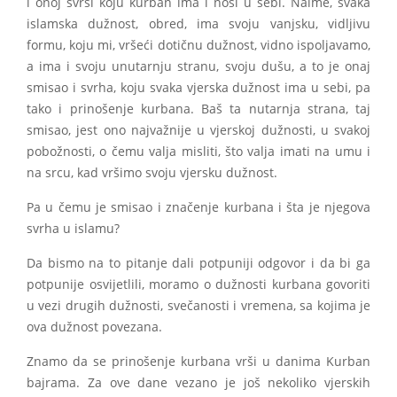
i onoj svrsi koju kurban ima i nosi u sebi. Naime, svaka
islamska dužnost, obred, ima svoju vanjsku, vidljivu
formu, koju mi, vršeći dotičnu dužnost, vidno ispoljavamo,
a ima i svoju unutarnju stranu, svoju dušu, a to je onaj
smisao i svrha, koju svaka vjerska dužnost ima u sebi, pa
tako i prinošenje kurbana. Baš ta nutarnja strana, taj
smisao, jest ono najvažnije u vjerskoj dužnosti, u svakoj
pobožnosti, o čemu valja misliti, što valja imati na umu i
na srcu, kad vršimo svoju vjersku dužnost.
Pa u čemu je smisao i značenje kurbana i šta je njegova
svrha u islamu?
Da bismo na to pitanje dali potpuniji odgovor i da bi ga
potpunije osvijetlili, moramo o dužnosti kurbana govoriti
u vezi drugih dužnosti, svečanosti i vremena, sa kojima je
ova dužnost povezana.
Znamo da se prinošenje kurbana vrši u danima Kurban
bajrama. Za ove dane vezano je još nekoliko vjerskih