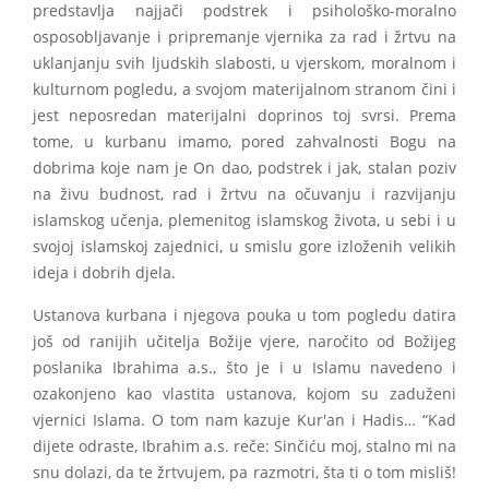
predstavlja najjači podstrek i psihološko-moralno
osposobljavanje i pripremanje vjernika za rad i žrtvu na
uklanjanju svih ljudskih slabosti, u vjerskom, moralnom i
kulturnom pogledu, a svojom materijalnom stranom čini i
jest neposredan materijalni doprinos toj svrsi. Prema
tome, u kurbanu imamo, pored zahvalnosti Bogu na
dobrima koje nam je On dao, podstrek i jak, stalan poziv
na živu budnost, rad i žrtvu na očuvanju i razvijanju
islamskog učenja, plemenitog islamskog života, u sebi i u
svojoj islamskoj zajednici, u smislu gore izloženih velikih
ideja i dobrih djela.
Ustanova kurbana i njegova pouka u tom pogledu datira
još od ranijih učitelja Božije vjere, naročito od Božijeg
poslanika Ibrahima a.s., što je i u Islamu navedeno i
ozakonjeno kao vlastita ustanova, kojom su zaduženi
vjernici Islama. O tom nam kazuje Kur'an i Hadis… “Kad
dijete odraste, Ibrahim a.s. reče: Sinčiću moj, stalno mi na
snu dolazi, da te žrtvujem, pa razmotri, šta ti o tom misliš!