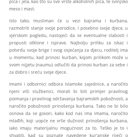
pića i jela, kao što su sve vrste alkoholnih pića, te svinjsko
meso i mast.
Isto tako, musliman će u vezi bajrama i kurbana,
razmotriti stanje svoje porodice, i posebno svoje djece, u
vjerskom pogledu, nastojeći da se eventualne slabosti i
propusti otklone i isprave. Najbolju priliku za iskaz i
potvrdu svoje brige i svog osjećanja za djecu, roditelj ima
u momentu, kad prinosi kurban, kojom prilikom može u
svom nijjetu (naumu) odlučiti da prinosi kurban za sebe i
za dobro i sreću svoje djece.
Imami i odbornici odbora Islamske zajednice, a naročito
njeni viši službenici, morali bi biti primjer pravilnog
poimanja i pravilnog održavanja bajramskih pobožnosti, a
naročito pobožnosti prinošenja kurbana. Tako ne bi bilo
osnova da se govori, kako kod nas ima imama, naročito
mlađih, koji uopće ne vrše dužnost prinošenja kurbana,
iako imaju materijalnu mogućnost za to. Teško je to i
shvatiti, kad su poznate navedene kur'anske riječi o