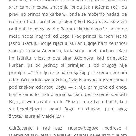
granicama njegova značenja, onda tek možemo reći, da
pravilno prinosimo kurban, i onda se možemo nadati, da
nam on bude primljen (makbul) kod Boga dž.š. Ko živi i
radi daleko od svega što Bajram i kurban znače, on se ne
može nadati nagradi od Boga, i kad prinosi kurban. Na to
jasno ukazuju Božije riječi u Kur'anu, gdje nam se iznosi
slučaj dva sina Ademova, kada su prinijeli kurban: “Kaži
im istinitu vijest o dva sina Ademova, kad prinesoše
kurban, pa od jednog bi primljen, a od drugog nije
primljen …” Primljeno je od onog, koji je iskreno i punom
odanošću prinio svoju žrtvu, živio ispravno, u granicama i
pod znakom odanosti Bogu, — a nije primljeno od onog,
koji je samo formalno prinio kurban, bez iskrene odanosti
Bogu, u svom životu i radu. “Bog prima žrtvu od onih, koji
su bogobojazni i odani Bogu na čitavom putu svog
života.” (sura el-Maide, 27.)
Održavanje i rad Gazi Husrev-begove medrese i
Islamskog fakulteta u Sarajevu, oslanja se velikim dijelom