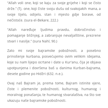
“Allah voli one, koji se kaju za svoje grijehe i koji se čisto
drže.” (Tj. one, koji čiste svoju dušu od svakojakih mana, a
svoje tijelo, odijelo, stan i mjesto gdje borave, od
nečistoće. (sura el-Bekare, 222.)
“Allah naređuje ljudima pravdu, dobročinstvo i
pomaganje bližnjeg, a zabranjuje nevaljalštine, prezrene
stvari i nasilje.” (sura Nahl, 90.)
Zato mi svoje bajramske pobožnosti, a posebno
prinošenje kurbana, posvećujemo ovim velikim idejama,
koje su nam lijepo ocrtane i date u Kur'anu, čija je objava
upotpunjena i dovršena baš u danima Kurban-bajrama,
desete godine po Hidžri (632. n.e.).
Ovaj naš Bajram je, prema tome, Bajram istinite vjere,
čiste i plemenite pobožnosti, kulturnog, humanog i
moralnog ponašanja, te humanog stvaralaštva, na što sve
ukazuju naše bajramske pobožnosti.