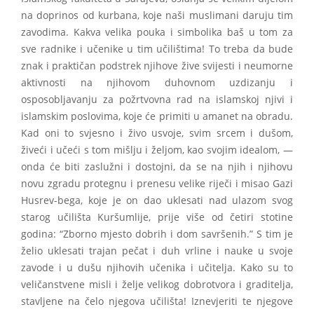
na doprinos od kurbana, koje naši muslimani daruju tim
zavodima. Kakva velika pouka i simbolika baš u tom za
sve radnike i učenike u tim učilištima! To treba da bude
znak i praktičan podstrek njihove žive svijesti i neumorne
aktivnosti na njihovom duhovnom uzdizanju i
osposobljavanju za požrtvovna rad na islamskoj njivi i
islamskim poslovima, koje će primiti u amanet na obradu.
Kad oni to svjesno i živo usvoje, svim srcem i dušom,
živeći i učeći s tom mišlju i željom, kao svojim idealom, —
onda će biti zaslužni i dostojni, da se na njih i njihovu
novu zgradu protegnu i prenesu velike riječi i misao Gazi
Husrev-bega, koje je on dao uklesati nad ulazom svog
starog učilišta Kuršumlije, prije više od četiri stotine
godina: “Zborno mjesto dobrih i dom savršenih.” S tim je
želio uklesati trajan pečat i duh vrline i nauke u svoje
zavode i u dušu njihovih učenika i učitelja. Kako su to
veličanstvene misli i želje velikog dobrotvora i graditelja,
stavljene na čelo njegova učilišta! Iznevjeriti te njegove