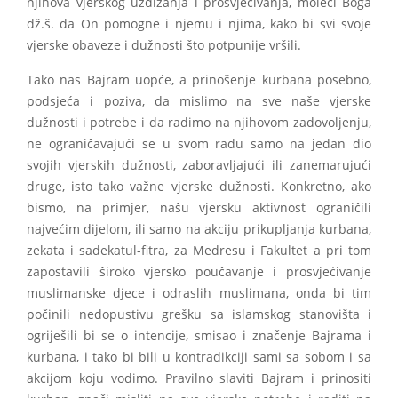
njihova vjerskog uzdizanja i prosvjećivanja, moleći Boga
dž.š. da On pomogne i njemu i njima, kako bi svi svoje
vjerske obaveze i dužnosti što potpunije vršili.
Tako nas Bajram uopće, a prinošenje kurbana posebno,
podsjeća i poziva, da mislimo na sve naše vjerske
dužnosti i potrebe i da radimo na njihovom zadovoljenju,
ne ograničavajući se u svom radu samo na jedan dio
svojih vjerskih dužnosti, zaboravljajući ili zanemarujući
druge, isto tako važne vjerske dužnosti. Konkretno, ako
bismo, na primjer, našu vjersku aktivnost ograničili
najvećim dijelom, ili samo na akciju prikupljanja kurbana,
zekata i sadekatul-fitra, za Medresu i Fakultet a pri tom
zapostavili široko vjersko poučavanje i prosvjećivanje
muslimanske djece i odraslih muslimana, onda bi tim
počinili nedopustivu grešku sa islamskog stanovišta i
ogriješili bi se o intencije, smisao i značenje Bajrama i
kurbana, i tako bi bili u kontradikciji sami sa sobom i sa
akcijom koju vodimo. Pravilno slaviti Bajram i prinositi