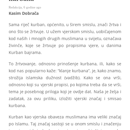
Redakcija
,
6 godine ago
Kasim Dobrača
Sama riječ kurban, općenito, u širem smislu, znači žrtva i
ono što se žrtvuje. U užem vjerskom smislu, uobičajenom
kod naših i mnogih drugih muslimana u svijetu, označava
živinče, koje se žrtvuje po propisima vjere, u danima
Kurban bajrama.
To žrtvovanje, odnosno prinošenje kurbana, ili, kako se
kod nas popularno kaže: “klanje kurbana”, je, kako znamo,
strožija islamska dužnost (vadžib). Kako se ona vrši,
odnosno koji su vjerski propisi, po kojima treba da se vrši,
tema je posebnog priloga koji je ovdje dat. Naša je želja i
zadatak, za ovu priliku, izložiti vjerski značaj i smisao
kurbana.
Kurban kao vjerska obaveza muslimana ima veliki značaj
po Islamu. Taj značaj sastoji se u onom smislu i značenju