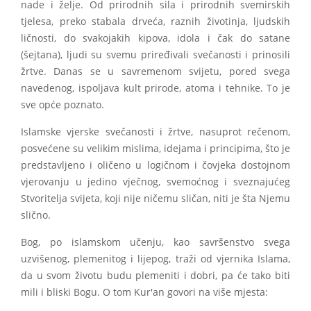
nade i želje. Od prirodnih sila i prirodnih svemirskih
tjelesa, preko stabala drveća, raznih životinja, ljudskih
ličnosti, do svakojakih kipova, idola i čak do satane
(šejtana), ljudi su svemu priređivali svečanosti i prinosili
žrtve. Danas se u savremenom svijetu, pored svega
navedenog, ispoljava kult prirode, atoma i tehnike. To je
sve opće poznato.
Islamske vjerske svečanosti i žrtve, nasuprot rečenom,
posvećene su velikim mislima, idejama i principima, što je
predstavljeno i oličeno u logičnom i čovjeka dostojnom
vjerovanju u jedino vječnog, svemoćnog i sveznajućeg
Stvoritelja svijeta, koji nije ničemu sličan, niti je šta Njemu
slično.
Bog, po islamskom učenju, kao savršenstvo svega
uzvišenog, plemenitog i lijepog, traži od vjernika Islama,
da u svom životu budu plemeniti i dobri, pa će tako biti
mili i bliski Bogu. O tom Kur'an govori na više mjesta: